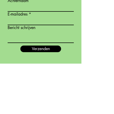
Achternaam
E-mailadres
Bericht schrijven
Verzenden
KBO Mater
Materplein 15
9700 Mater
Tel: 055/45 56 26